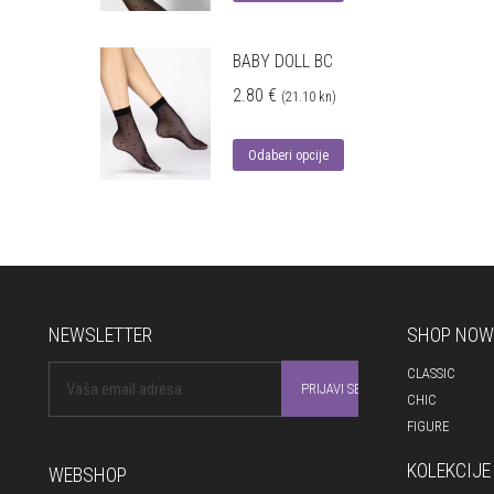
BABY DOLL BC
2.80
€
(21.10 kn)
Odaberi opcije
NEWSLETTER
SHOP NOW
CLASSIC
CHIC
FIGURE
KOLEKCIJE
WEBSHOP