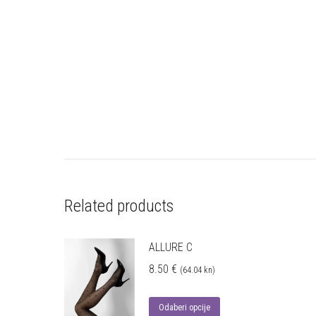
Related products
ALLURE C
8.50
€
(64.04 kn)
Odaberi opcije