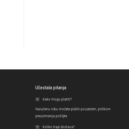
Učestala pitanja
Kako mogu platiti?
Naručenu robu možete platiti pouzećem, prilikom
preuzimanja pošiljke
Koliko traje dostava?