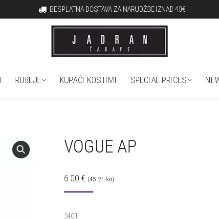
BESPLATNA DOSTAVA ZA NARUDŽBE IZNAD 40€
GURE
PREMIUM
MIA ARSSI
RUBLJE
KUPAĆI KOST
I
RUBLJE
KUPAĆI KOSTIMI
SPECIAL PRICES
NEW
VOGUE AP
6.00
€
(45.21 kn)
3401