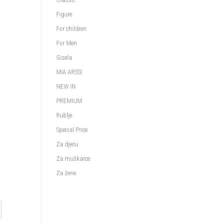
Figure
For children
For Men
Gisela
MIA ARSSI
NEW IN
PREMIUM
Rublje
Special Price
Za djecu
Za muškarce
Za žene