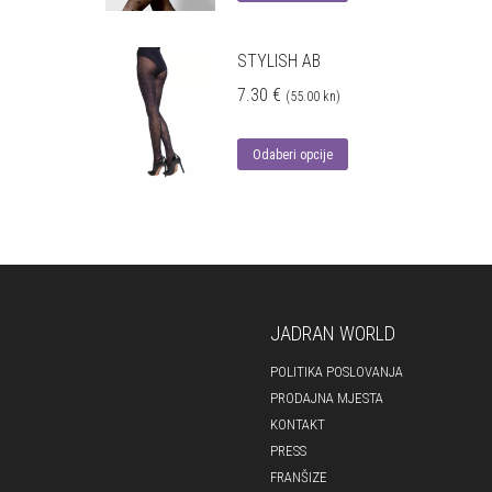
STYLISH AB
7.30
€
(55.00 kn)
Odaberi opcije
JADRAN WORLD
POLITIKA POSLOVANJA
PRODAJNA MJESTA
KONTAKT
PRESS
FRANŠIZE