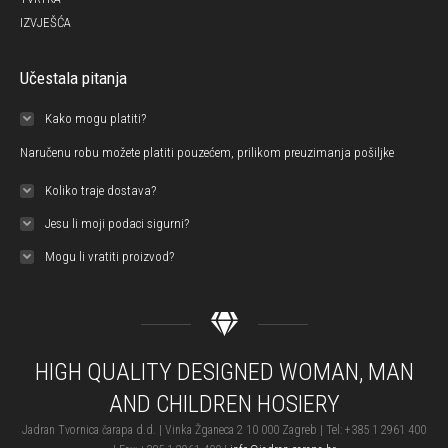
IZVJEŠĆA
Učestala pitanja
Kako mogu platiti?
Naručenu robu možete platiti pouzećem, prilikom preuzimanja pošiljke
Koliko traje dostava?
Jesu li moji podaci sigurni?
Mogu li vratiti proizvod?
HIGH QUALITY DESIGNED WOMAN, MAN
AND CHILDREN HOSIERY
Jadran Tvornica čarapa d.d. | Vinka Žganeca 2 10 000 Zagreb | Tel: +385 1 2961 400