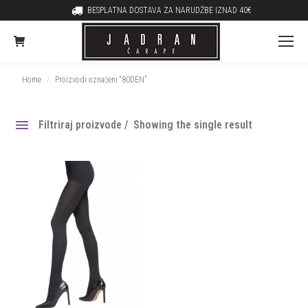
BESPLATNA DOSTAVA ZA NARUDŽBE IZNAD 40€
You are here:
Home
Proizvodi označeni “80DEN”
Filtriraj proizvode
Showing the single result